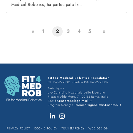
Medical Robotics, ha partecipato la…
PREVIOUS
NEXT
«
1
2
3
4
5
»
Fit for Medical Robotics Foundation
CF:16922791005 - Partita IVA:16922791005
Sede legale:
c/o Consiglio Nazionale delle Ricerche
Piazzale Aldo Moro, 7 - 00185 Roma, Italia
Pec:
fit4medrob@legalmail.it
Program Manager:
monica.vignoni@fit4medrob.it
PRIVACY POLICY
COOKIE POLICY
TRANSPARENCY
WEB DESIGN