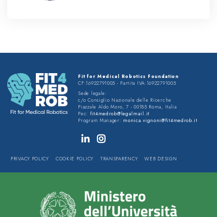
Fit for Medical Robotics Foundation
CF:16922791005 - Partita IVA:16922791005
Sede legale:
c/o Consiglio Nazionale delle Ricerche
Piazzale Aldo Moro, 7 - 00185 Roma, Italia
Pec:
fit4medrob@legalmail.it
Program Manager:
monica.vignoni@fit4medrob.it
PRIVACY POLICY
COOKIE POLICY
TRANSPARENCY
WEB DESIGN