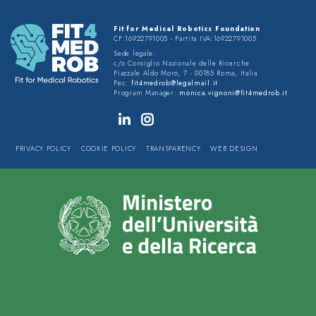
Fit for Medical Robotics Foundation
CF:16922791005 - Partita IVA:16922791005
Sede legale:
c/o Consiglio Nazionale delle Ricerche
Piazzale Aldo Moro, 7 - 00185 Roma, Italia
Pec:
fit4medrob@legalmail.it
Program Manager:
monica.vignoni@fit4medrob.it
PRIVACY POLICY
COOKIE POLICY
TRANSPARENCY
WEB DESIGN