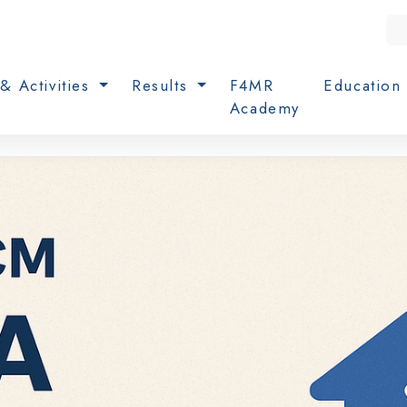
& Activities
Results
F4MR
Educatio
Academy