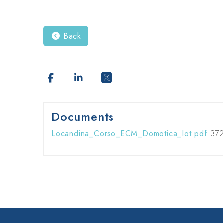
Back
Documents
Locandina_Corso_ECM_Domotica_Iot.pdf
372