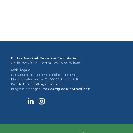
Fit for Medical Robotics Foundation
CF:16922791005 - Partita IVA:16922791005
Sede legale:
c/o Consiglio Nazionale delle Ricerche
Piazzale Aldo Moro, 7 - 00185 Roma, Italia
Pec:
fit4medrob@legalmail.it
Program Manager:
monica.vignoni@fit4medrob.it