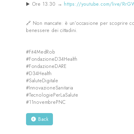
▶️ Ore 13.30 →
https://youtube.com/live/Rr
🔗 Non mancate: è un’occasione per scoprire com
benessere dei cittadini.
#Fit4MedRob
#FondazioneD34Health
#FondazioneDARE
#D34Health
#SaluteDigitale
#InnovazioneSanitaria
#TecnologiePerLaSalute
#11novembrePNC
Back