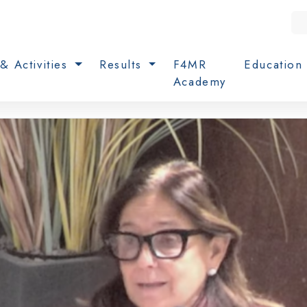
& Activities
Results
F4MR
Educatio
Academy