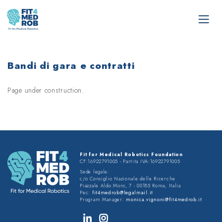
Bandi di gara e contratti
Page under construction.
Fit for Medical Robotics Foundation
CF:16922791005 - Partita IVA:16922791005
Sede legale:
c/o Consiglio Nazionale delle Ricerche
Piazzale Aldo Moro, 7 - 00185 Roma, Italia
Pec:
fit4medrob@legalmail.it
Program Manager:
monica.vignoni@fit4medrob.it